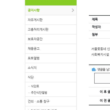
공지사항
제목
자유게시판
작성자
고충처리게시판
첨부
보호자공간
채용공고
서울꽃동네 
사회복지시설 
포토앨범
소식지
식단
식단표
이 후 
주간식단앨범
이 전 
건의ㆍ소통 창구