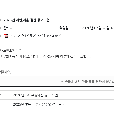
2025년 세입,세출 결산 공고의건
관리자
작성일
2026년 02월 24일 1
2025년 결산(공고).pdf [182.43KB]
신내노인요양원은
재무회계규칙 제10조 4항에 따라 결산서를 첨부와 같이 공고합니다.
* 본글에 대한 댓글 등록 권한이 없습
글
2026년 1차 추경예산 공고의 건
글
2025년 후원금(품) 수입 및 결과보고