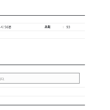
4시 56분
조회
93
니다.