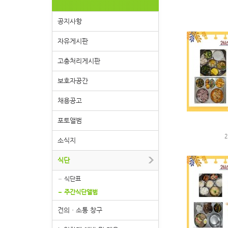
공지사항
자유게시판
고충처리게시판
보호자공간
채용공고
포토앨범
2
소식지
식단
식단표
주간식단앨범
건의ㆍ소통 창구