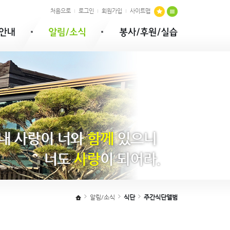
처음으로
로그인
회원가입
사이트맵
알림/소식
식단
주간식단앨범