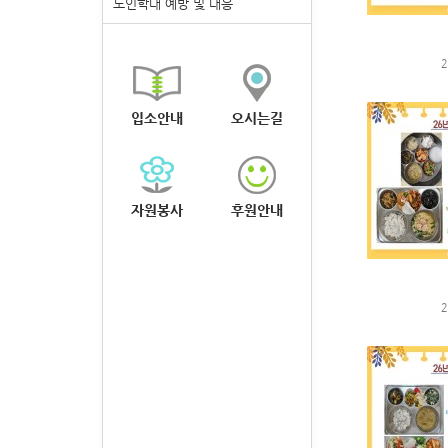
노인학대 예방 및 대응
2
입소안내
오시는길
자원봉사
후원안내
2